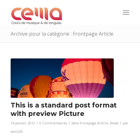
Archive pour la catégorie : Frontpage Article
This is a standard post format
with preview Picture
/
/
/
14 janvier 2012
0 Commentaires
dans
Frontpage Article
,
News
par
sam235